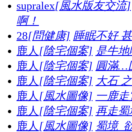
supralex
[風水版友交流]
啊！
28
[問健康]
睡眠不好 
鹿人
[陰宅個案]
是牛地喔.
鹿人
[陰宅個案]
圓滿…
鹿人
[陰宅個案]
大石 之妙.
鹿人
[風水圖像]
一鹿走賞
鹿人
[陰宅個案]
再走蜀境
鹿人
[風水圖像]
蜀境_欲走