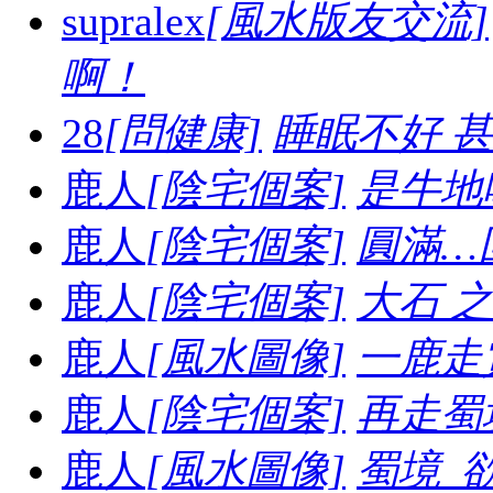
supralex
[風水版友交流]
啊！
28
[問健康]
睡眠不好 
鹿人
[陰宅個案]
是牛地喔.
鹿人
[陰宅個案]
圓滿…
鹿人
[陰宅個案]
大石 之妙.
鹿人
[風水圖像]
一鹿走賞
鹿人
[陰宅個案]
再走蜀境
鹿人
[風水圖像]
蜀境_欲走