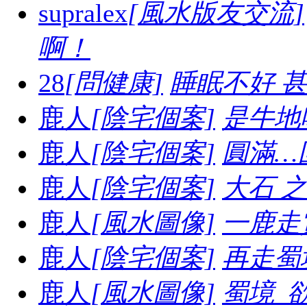
supralex
[風水版友交流]
啊！
28
[問健康]
睡眠不好 
鹿人
[陰宅個案]
是牛地喔.
鹿人
[陰宅個案]
圓滿…
鹿人
[陰宅個案]
大石 之妙.
鹿人
[風水圖像]
一鹿走賞
鹿人
[陰宅個案]
再走蜀境
鹿人
[風水圖像]
蜀境_欲走