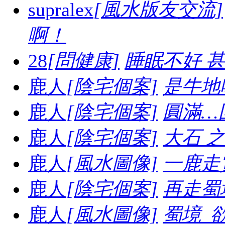
supralex
[風水版友交流]
啊！
28
[問健康]
睡眠不好 
鹿人
[陰宅個案]
是牛地喔.
鹿人
[陰宅個案]
圓滿…
鹿人
[陰宅個案]
大石 之妙.
鹿人
[風水圖像]
一鹿走賞
鹿人
[陰宅個案]
再走蜀境
鹿人
[風水圖像]
蜀境_欲走