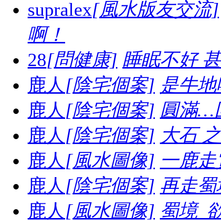
supralex
[風水版友交流]
啊！
28
[問健康]
睡眠不好 
鹿人
[陰宅個案]
是牛地喔.
鹿人
[陰宅個案]
圓滿…
鹿人
[陰宅個案]
大石 之妙.
鹿人
[風水圖像]
一鹿走賞
鹿人
[陰宅個案]
再走蜀境
鹿人
[風水圖像]
蜀境_欲走