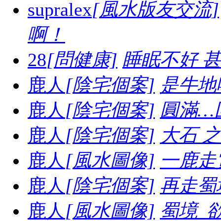
supralex
[風水版友交流]
啊！
28
[問健康]
睡眠不好 
鹿人
[陰宅個案]
是牛地喔.
鹿人
[陰宅個案]
圓滿…
鹿人
[陰宅個案]
大石 之妙.
鹿人
[風水圖像]
一鹿走賞
鹿人
[陰宅個案]
再走蜀境
鹿人
[風水圖像]
蜀境_欲走