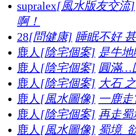
supralex
[風水版友交流]
啊！
28
[問健康]
睡眠不好 
鹿人
[陰宅個案]
是牛地喔.
鹿人
[陰宅個案]
圓滿…
鹿人
[陰宅個案]
大石 之妙.
鹿人
[風水圖像]
一鹿走賞
鹿人
[陰宅個案]
再走蜀境
鹿人
[風水圖像]
蜀境_欲走