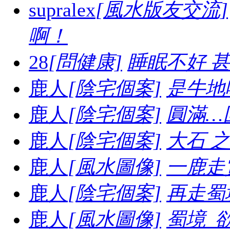
supralex
[風水版友交流]
啊！
28
[問健康]
睡眠不好 
鹿人
[陰宅個案]
是牛地喔.
鹿人
[陰宅個案]
圓滿…
鹿人
[陰宅個案]
大石 之妙.
鹿人
[風水圖像]
一鹿走賞
鹿人
[陰宅個案]
再走蜀境
鹿人
[風水圖像]
蜀境_欲走