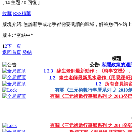
[
14
主題 / 0 回復 ]
收藏
RSS
精華
版塊介紹: 無論新手或老手都需要閱讀的區域，解答您們在站
版主: *空缺中*
1
2
下一頁
返回首頁
發帖
標題
公告:
私隱政策的適
1
2
3
緣生老師最新勁作：《時事玄機》，
1
2
緣生老師最新風水著作《用易經‧旺
1
2
所有會員請
有關《三元術數行事曆系列 之 2010
有關《三元術數行事曆系列 之 2013
有關《三元術數行事曆系列 之 2011