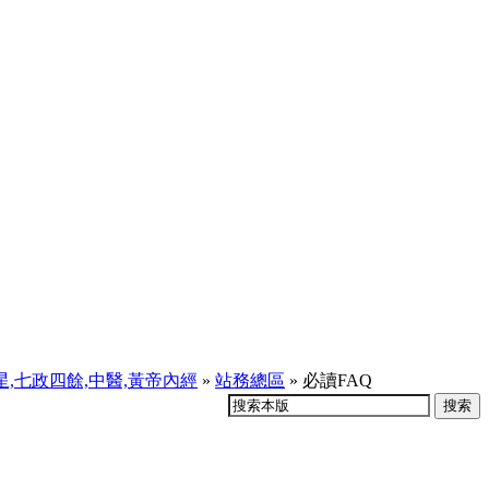
天星,七政四餘,中醫,黃帝內經
»
站務總區
» 必讀FAQ
搜索