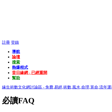
註冊
登錄
導航
論壇
搜索
熱爆程式
昔日緣網 - 已經重開
幫助
緣生術數文化網討論區 - 免費,易經,術數,風水,命理,算命,流年運
必讀FAQ