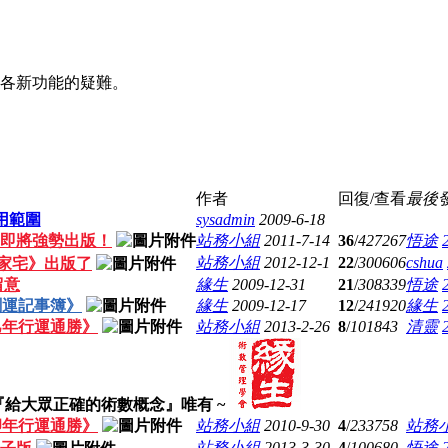
上各新功能的疑難。
作者
回復/查看
最後
用範圍
sysadmin
2009-6-18
即將強勢出版！
站務小組
2011-7-14
36
/
427267
悟途
站務小組
2012-12-1
22
/
300606
cshua
家宅》出版了
留意
緣生
2009-12-31
21
/
308339
悟途
創運記事簿》
緣生
2009-12-17
12
/
241920
緣生
癸巳年行運通勝》
站務小組
2013-2-26
8
/
101843
清靈
『給大眾正確的術數概念』唯有 ~
辛卯年行運通勝》
站務小組
2010-9-30
4
/
233758
站務
站務小組
2013-3-30
4
/
100680
悟途