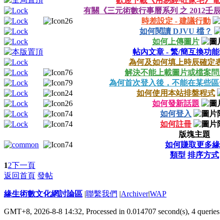
歡迎下載《用易經‧旺家宅》
有關《三元術數行事曆系列 之 2012
時差設定 - 建議行動
如何閱讀 DJVU 檔？
如何上傳圖片
帖內文章 - 繁/簡互換功能
為何及如何填上時辰確定
解決不能上載圖片或檔案問
為何首次登入後，不能在某些區
如何使用本站排盤程式
如何發新話題
如何登入
如何註冊
版塊主題
如何賺取更多緣
類型
排序方式
1
2
下一頁
返回首頁
發帖
緣生術數文化網討論區
|
聯繫我們
|
Archiver
|
WAP
GMT+8, 2026-8-8 14:32,
Processed in 0.014707 second(s), 4 queries