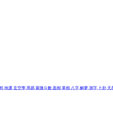
程,地運,玄空學,周易,紫微斗數,面相,掌相,八字,解夢,測字,卜卦,