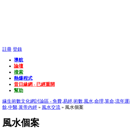
註冊
登錄
導航
論壇
搜索
熱爆程式
昔日緣網 - 已經重開
幫助
緣生術數文化網討論區 - 免費,易經,術數,風水,命理,算命,流年運
餘,中醫,黃帝內經
»
風水交流
» 風水個案
風水個案