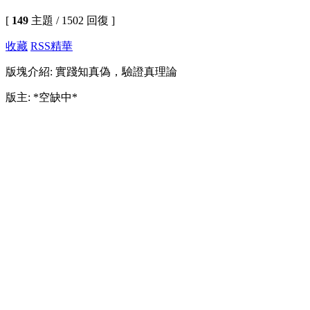
[
149
主題 / 1502 回復 ]
收藏
RSS
精華
版塊介紹: 實踐知真偽，驗證真理論
版主: *空缺中*