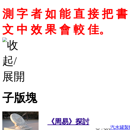
測 字 者 如 能 直 接 把 書
文 中 效 果 會 較 佳。
子版塊
《周易》探討
汽水罐製