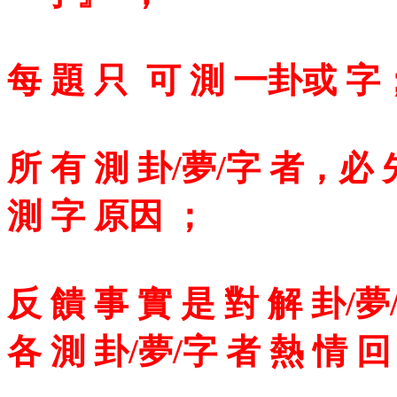
每 題 只 可 測 一卦或 字
所 有 測 卦/夢/字 者，必 先
測 字 原因 ；
反 饋 事 實 是 對 解 卦/夢
各 測 卦/夢/字 者 熱 情 回