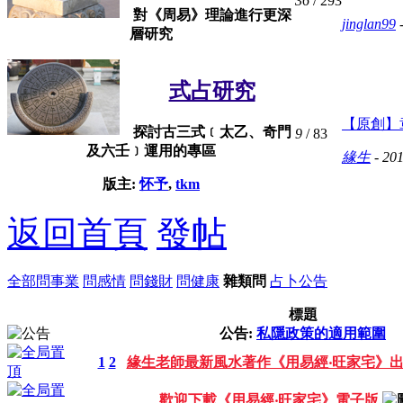
36
/ 293
對《周易》理論進行更深
jinglan99
-
層研究
式占研究
【原創】
探討古三式﹝太乙、奇門
9
/ 83
及六壬﹞運用的專區
緣生
- 201
版主:
怀予
,
tkm
返回首頁
發帖
全部
問事業
問感情
問錢財
問健康
雜類問
占卜公告
標題
公告:
私隱政策的適用範圍
1
2
緣生老師最新風水著作《用易經‧旺家宅》
歡迎下載《用易經‧旺家宅》電子版