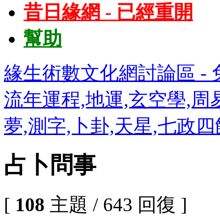
昔日緣網 - 已經重開
幫助
緣生術數文化網討論區 - 免
流年運程,地運,玄空學,周易
夢,測字,卜卦,天星,七政
占卜問事
[
108
主題 / 643 回復 ]