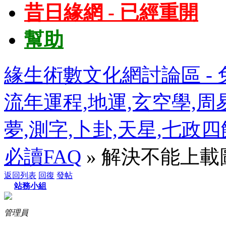
昔日緣網 - 已經重開
幫助
緣生術數文化網討論區 - 免
流年運程,地運,玄空學,周易
夢,測字,卜卦,天星,七政
必讀FAQ
» 解決不能上
返回列表
回復
發帖
站務小組
管理員