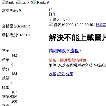
#
1
當前等級: 9
打印
T
字體大小:
t
發表於 2009-10-22 11:30
|
只看
台輔星
發帖級別: 92 / 100
解決不能上載圖
帖子
請細閱以下流程：
142
精華
請按下圖片增加清晰度。
0
附件:
您所在的用戶組無法下載或
積分
184
收藏
評分
分享
威望
0
緣幣
167
閱讀權限
200
來自