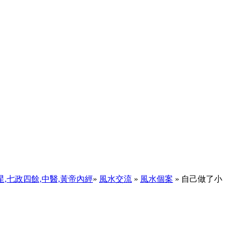
天星,七政四餘,中醫,黃帝內經
»
風水交流
»
風水個案
» 自己做了小