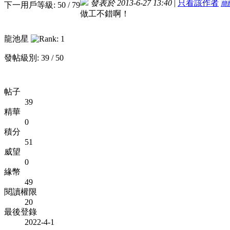
發表於 2013-6-27 13:40
|
只看該作者
簡
下一用戶等級: 50 / 79
做工不錯啊！
龍池星
發帖級別: 39 / 50
帖子
39
精華
0
積分
51
威望
0
緣幣
49
閱讀權限
20
最後登錄
2022-4-1