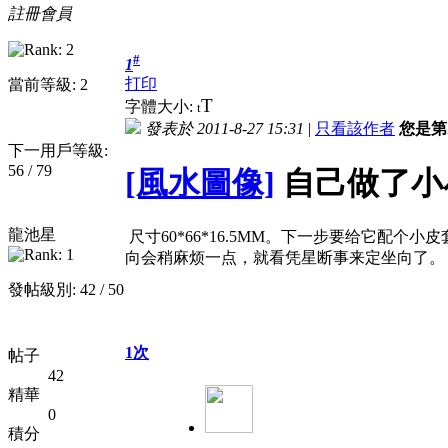
註冊會員
#
1
打印
當前等級: 2
T
字體大小:
t
發表於 2011-8-27 15:31
|
只看該作者
您是第
下一用戶等級:
56 / 79
[風水圖像]
自己做了小
龍池星
尺寸60*66*16.5MM。下一步要给它
向会稍麻烦一点，就看凭星断事来定坐向了。
發帖級別: 42 / 50
1次
帖子
42
精華
0
積分