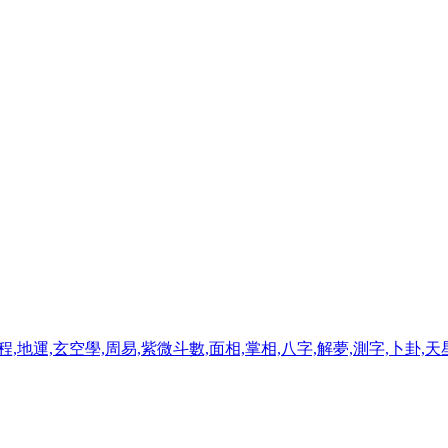
程,地運,玄空學,周易,紫微斗數,面相,掌相,八字,解夢,測字,卜卦,