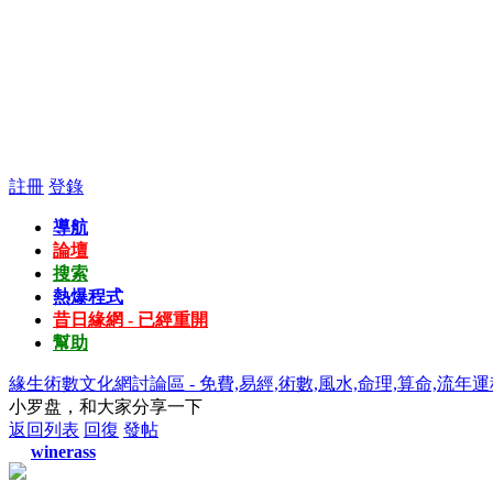
註冊
登錄
導航
論壇
搜索
熱爆程式
昔日緣網 - 已經重開
幫助
緣生術數文化網討論區 - 免費,易經,術數,風水,命理,算命,流年運
小罗盘，和大家分享一下
返回列表
回復
發帖
winerass