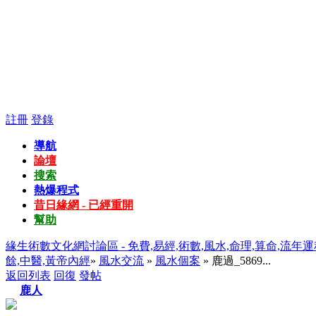
註冊
登錄
導航
論壇
搜索
熱爆程式
昔日緣網 - 已經重開
幫助
緣生術數文化網討論區 - 免費,易經,術數,風水,命理,算命,流年運
餘,中醫,黃帝內經
»
風水交流
»
風水個案
» 鹿過_5869...
返回列表
回復
發帖
鹿人