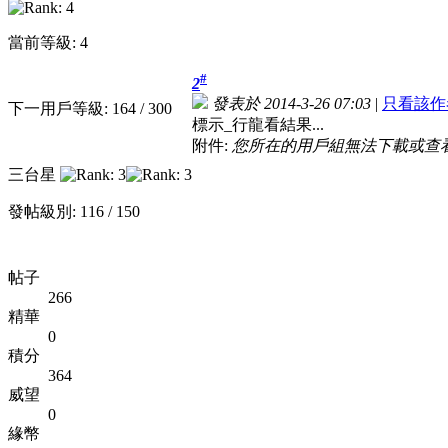
當前等級: 4
#
2
發表於 2014-3-26 07:03
|
只看該作
下一用戶等級: 164 / 300
標示_行龍看結果...
附件:
您所在的用戶組無法下載或查
三台星
發帖級別: 116 / 150
帖子
266
精華
0
積分
364
威望
0
緣幣