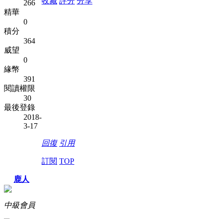
收藏
評分
分享
266
精華
0
積分
364
威望
0
緣幣
391
閱讀權限
30
最後登錄
2018-
3-17
回復
引用
訂閱
TOP
鹿人
中級會員