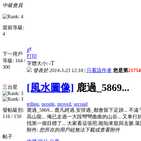
中級會員
當前等級:
4
#
1
下一用戶
打印
等級: 164 /
T
字體大小:
t
300
發表於 2014-3-23 12:18
|
只看該作者
您是第
21754
[風水圖像]
鹿過_5869...
三台星
telling
,
people
,
proved
,
second
發帖級別:
鹿過_5869... 鹿凡經過.安排過_都會留下足跡... 
116 / 150
高山龍... 俺已走過一大段彎彎曲曲的山谷... 又車行
找第一個目標了... 大家看這張照.能知來龍與去脈.落
附件:
您所在的用戶組無法下載或查看附件
帖子