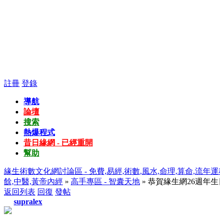
註冊
登錄
導航
論壇
搜索
熱爆程式
昔日緣網 - 已經重開
幫助
緣生術數文化網討論區 - 免費,易經,術數,風水,命理,算命,流年運
餘,中醫,黃帝內經
»
高手專區 - 智囊天地
» 恭賀緣生網26週年
返回列表
回復
發帖
supralex