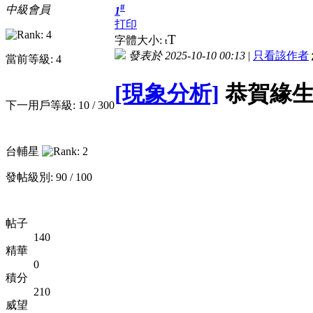
#
中級會員
1
打印
T
字體大小:
t
發表於 2025-10-10 00:13
|
只看該作者
當前等級: 4
[現象分析]
恭賀緣生
下一用戶等級: 10 / 300
台輔星
發帖級別: 90 / 100
帖子
140
精華
0
積分
210
威望