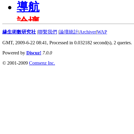
緣生術數研究社
|
聯繫我們
|
論壇統計
|
Archiver
|
WAP
GMT, 2009-6-22 08:41,
Processed in 0.032182 second(s), 2 queries
.
Powered by
Discuz!
7.0.0
© 2001-2009
Comsenz Inc.