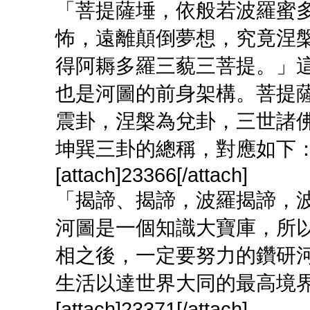
「菩提薩埵，依般若波羅蜜
怖，遠離顛倒夢想，究竟涅
得阿耨多羅三藐三菩提。」
也是河圖的前身架構。菩提
震卦，涅槃為兌卦，三世諸
坤巽三卦的總稱，對應如下
[attach]23366[/attach]
「揭諦、揭諦，波羅揭諦，
河圖是一個知識大寶庫，所
相之後，一定要努力的鑽研
生活以達世界大同的最高境
[attach]23371[/attach]