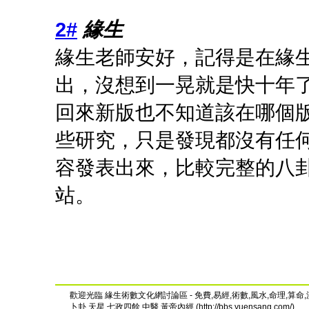
2#
緣生
緣生老師安好，記得是在緣
出，沒想到一晃就是快十年
回來新版也不知道該在哪個
些研究，只是發現都沒有任
容發表出來，比較完整的八
站。
歡迎光臨 緣生術數文化網討論區 - 免費,易經,術數,風水,命理,算命,
卜卦,天星,七政四餘,中醫,黃帝內經 (http://bbs.yuensang.com/)