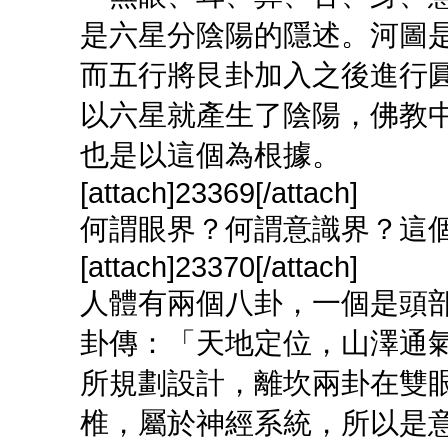
是六星分陰陽的隱述。河圖
而五行將艮卦加入之後進行
以六星就產生了陰陽，佛教
也是以這個為根據。
[attach]23369[/attach]
何謂眼界？何謂意識界？這
[attach]23370[/attach]
人體有兩個八卦，一個是頭
卦傳：「天地定位，山澤通
所規劃設計，離坎兩卦在雙
椎，屬於神經系統，所以是