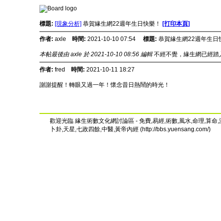
標題:
[現象分析]
恭賀緣生網22週年生日快樂！
[打印本頁]
作者:
axle
時間:
2021-10-10 07:54
標題:
恭賀緣生網22週年生日
本帖最後由 axle 於 2021-10-10 08:56 編輯
不經不覺，緣生網已經踏入2
作者:
fred
時間:
2021-10-11 18:27
謝謝提醒！轉眼又過一年！懷念昔日熱鬧的時光！
歡迎光臨 緣生術數文化網討論區 - 免費,易經,術數,風水,命理,算命,
卜卦,天星,七政四餘,中醫,黃帝內經 (http://bbs.yuensang.com/)