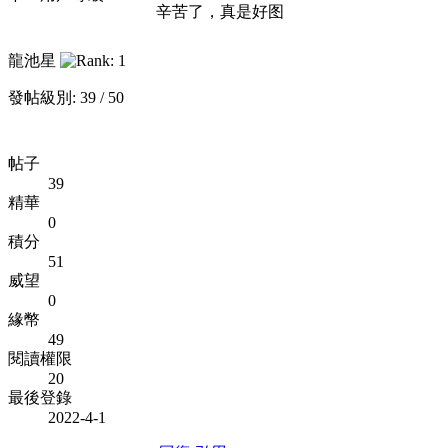
辛苦了，真是好图
龍池星
發帖級別: 39 / 50
帖子
39
精華
0
積分
51
威望
0
緣幣
49
閱讀權限
20
最後登錄
2022-4-1