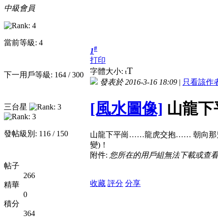
中級會員
當前等級: 4
#
1
打印
T
字體大小:
t
下一用戶等級: 164 / 300
發表於 2016-3-16 18:09
|
只看該作
[風水圖像]
山龍下
三台星
發帖級別: 116 / 150
山龍下平崗……龍虎交抱…… 朝向那
變)！
附件:
您所在的用戶組無法下載或查
帖子
266
收藏
評分
分享
精華
0
積分
364