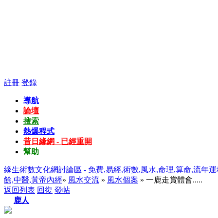
註冊
登錄
導航
論壇
搜索
熱爆程式
昔日緣網 - 已經重開
幫助
緣生術數文化網討論區 - 免費,易經,術數,風水,命理,算命,流年運
餘,中醫,黃帝內經
»
風水交流
»
風水個案
» 一鹿走賞體會.....
返回列表
回復
發帖
鹿人