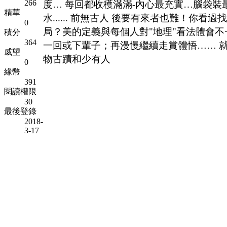
266
度… 每回都收穫滿滿-內心最充實…腦袋裝
精華
水...... 前無古人 後要有來者也難！你
0
局？美的定義與每個人對"地理"看法體會不
積分
364
一回或下輩子；再漫慢繼續走賞體悟…… 
威望
物古蹟和少有人
0
緣幣
391
閱讀權限
30
最後登錄
2018-
3-17