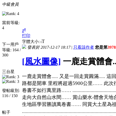
中級會員
當前等級:
4
#
1
打印
T
字體大小:
t
下一用戶
發表於 2017-12-17 18:17
|
只看該作者
您是第
3978
等級: 164 /
300
[風水圖像]
一鹿走賞體會...
三台星
一鹿走賞體會..... 又是一回走賞圓滿....
路都是開車 里程將超過5900公里…… 此
卷書不如行萬里路…… .....................................
發帖級別:
116 / 150
走向大自然山水間…… 賞山樂水-體會天地
生地區學習勝讀萬卷書…… 同賞大土星為
.................................................
帖子