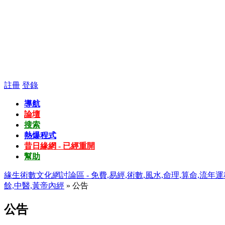
註冊
登錄
導航
論壇
搜索
熱爆程式
昔日緣網 - 已經重開
幫助
緣生術數文化網討論區 - 免費,易經,術數,風水,命理,算命,流年運
餘,中醫,黃帝內經
» 公告
公告