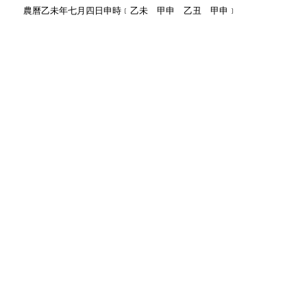
農曆乙未年七月四日申時﹝乙未 甲申 乙丑 甲申﹞