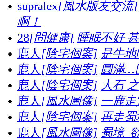
supralex
[風水版友交流]
啊！
28
[問健康]
睡眠不好 
鹿人
[陰宅個案]
是牛地喔.
鹿人
[陰宅個案]
圓滿…
鹿人
[陰宅個案]
大石 之妙.
鹿人
[風水圖像]
一鹿走賞
鹿人
[陰宅個案]
再走蜀境
鹿人
[風水圖像]
蜀境_欲走