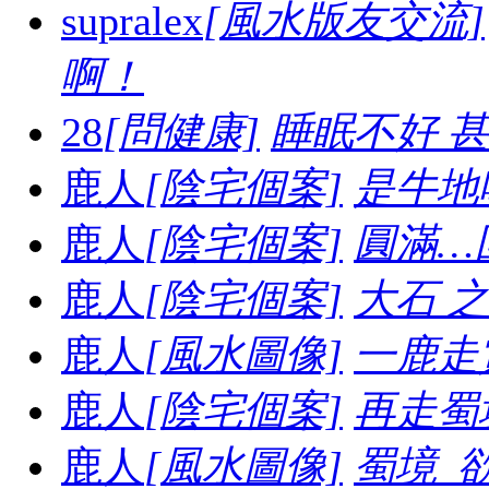
supralex
[風水版友交流]
啊！
28
[問健康]
睡眠不好 
鹿人
[陰宅個案]
是牛地喔.
鹿人
[陰宅個案]
圓滿…
鹿人
[陰宅個案]
大石 之妙.
鹿人
[風水圖像]
一鹿走賞
鹿人
[陰宅個案]
再走蜀境
鹿人
[風水圖像]
蜀境_欲走