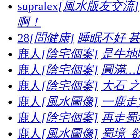
supralex
[風水版友交流]
啊！
28
[問健康]
睡眠不好 
鹿人
[陰宅個案]
是牛地喔.
鹿人
[陰宅個案]
圓滿…
鹿人
[陰宅個案]
大石 之妙.
鹿人
[風水圖像]
一鹿走賞
鹿人
[陰宅個案]
再走蜀境
鹿人
[風水圖像]
蜀境_欲走