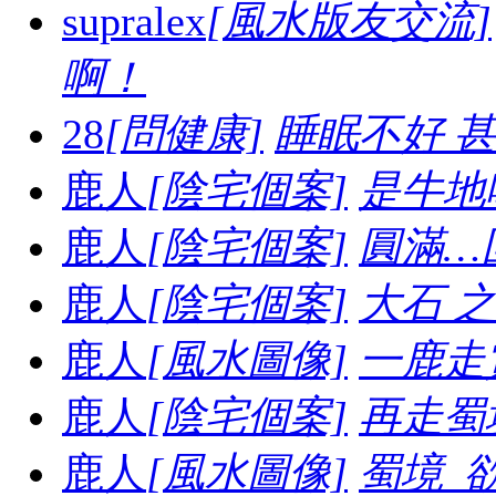
supralex
[風水版友交流]
啊！
28
[問健康]
睡眠不好 
鹿人
[陰宅個案]
是牛地喔.
鹿人
[陰宅個案]
圓滿…
鹿人
[陰宅個案]
大石 之妙.
鹿人
[風水圖像]
一鹿走賞
鹿人
[陰宅個案]
再走蜀境
鹿人
[風水圖像]
蜀境_欲走