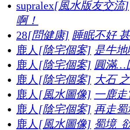
supralex
[風水版友交流]
啊！
28
[問健康]
睡眠不好 
鹿人
[陰宅個案]
是牛地喔.
鹿人
[陰宅個案]
圓滿…
鹿人
[陰宅個案]
大石 之妙.
鹿人
[風水圖像]
一鹿走賞
鹿人
[陰宅個案]
再走蜀境
鹿人
[風水圖像]
蜀境_欲走