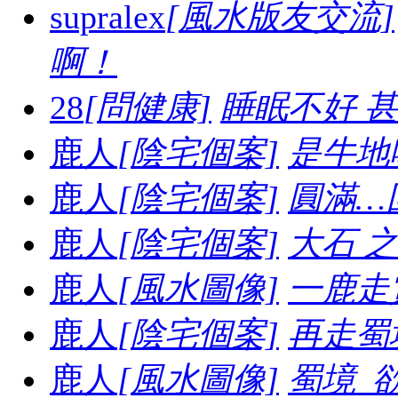
supralex
[風水版友交流]
啊！
28
[問健康]
睡眠不好 
鹿人
[陰宅個案]
是牛地喔.
鹿人
[陰宅個案]
圓滿…
鹿人
[陰宅個案]
大石 之妙.
鹿人
[風水圖像]
一鹿走賞
鹿人
[陰宅個案]
再走蜀境
鹿人
[風水圖像]
蜀境_欲走