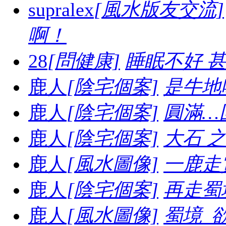
supralex
[風水版友交流]
啊！
28
[問健康]
睡眠不好 
鹿人
[陰宅個案]
是牛地喔.
鹿人
[陰宅個案]
圓滿…
鹿人
[陰宅個案]
大石 之妙.
鹿人
[風水圖像]
一鹿走賞
鹿人
[陰宅個案]
再走蜀境
鹿人
[風水圖像]
蜀境_欲走