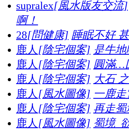
supralex
[風水版友交流]
啊！
28
[問健康]
睡眠不好 
鹿人
[陰宅個案]
是牛地喔.
鹿人
[陰宅個案]
圓滿…
鹿人
[陰宅個案]
大石 之妙.
鹿人
[風水圖像]
一鹿走賞
鹿人
[陰宅個案]
再走蜀境
鹿人
[風水圖像]
蜀境_欲走