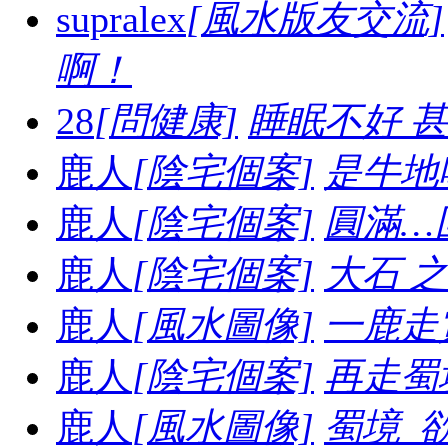
supralex
[風水版友交流]
啊！
28
[問健康]
睡眠不好 
鹿人
[陰宅個案]
是牛地喔.
鹿人
[陰宅個案]
圓滿…
鹿人
[陰宅個案]
大石 之妙.
鹿人
[風水圖像]
一鹿走賞
鹿人
[陰宅個案]
再走蜀境
鹿人
[風水圖像]
蜀境_欲走