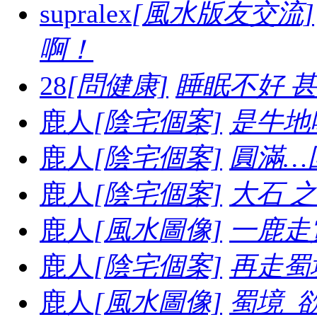
supralex
[風水版友交流]
啊！
28
[問健康]
睡眠不好 
鹿人
[陰宅個案]
是牛地喔.
鹿人
[陰宅個案]
圓滿…
鹿人
[陰宅個案]
大石 之妙.
鹿人
[風水圖像]
一鹿走賞
鹿人
[陰宅個案]
再走蜀境
鹿人
[風水圖像]
蜀境_欲走