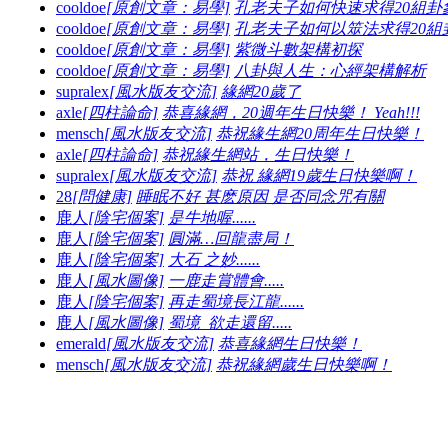
cooldoe
[原創文章：易學]
孔老夫子如何快速求得20組卦
cooldoe
[原創文章：易學]
孔老夫子如何以筮法求得20組
cooldoe
[原創文章：易學]
紫微斗數架構初探
cooldoe
[原創文章：易學]
八卦與人生：心經架構解析
supralex
[風水版友交流]
緣網20歲了
axle
[四柱論命]
恭喜緣網，20週年生日快樂！ Yeah!!!
mensch
[風水版友交流]
恭祝緣生網20周年生日快樂！
axle
[四柱論命]
恭祝緣生網站，生日快樂！
supralex
[風水版友交流]
恭祝 緣網19歲生日快樂啊！
28
[問健康]
睡眠不好 甚麽原因 是否同念咒有關
鹿人
[陰宅個案]
是牛地喔......
鹿人
[陰宅個案]
圓滿…回龍盡局！
鹿人
[陰宅個案]
大石 之妙......
鹿人
[風水圖像]
一鹿走賞體會.....
鹿人
[陰宅個案]
再走蜀境長江龍......
鹿人
[風水圖像]
蜀境_欲走還留.....
emerald
[風水版友交流]
恭喜緣網生日快樂！
mensch
[風水版友交流]
恭祝緣網歲生日快樂啊！