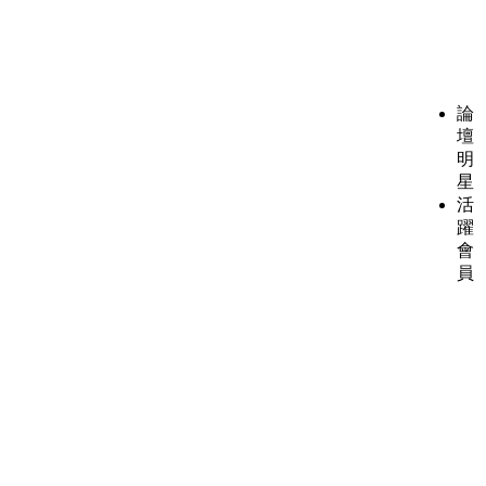
論
壇
明
星
活
躍
會
員