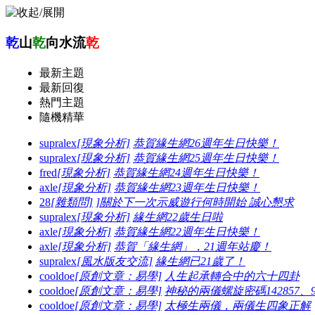
乾
山
乾
向水流
乾
最新主題
最新回復
熱門主題
隨機精華
supralex
[現象分析]
恭賀緣生網26週年生日快樂！
supralex
[現象分析]
恭賀緣生網25週年生日快樂！
fred
[現象分析]
恭賀緣生網24週年生日快樂！
axle
[現象分析]
恭賀緣生網23週年生日快樂！
28
[雜類問]
]關於下一次示威遊行何時開始 誠心懇求
supralex
[現象分析]
緣生網22歲生日啦
axle
[現象分析]
恭賀緣生網22週年生日快樂！
axle
[現象分析]
恭賀「緣生網」，21週年站慶！
supralex
[風水版友交流]
緣生網已21歲了！
cooldoe
[原創文章：易學]
人生起承轉合中的六十四卦
cooldoe
[原創文章：易學]
神秘的兩儀螺旋密碼142857、96
cooldoe
[原創文章：易學]
太極生兩儀，兩儀生四象正解