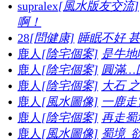
supralex
[風水版友交流]
啊！
28
[問健康]
睡眠不好 
鹿人
[陰宅個案]
是牛地喔.
鹿人
[陰宅個案]
圓滿…
鹿人
[陰宅個案]
大石 之妙.
鹿人
[風水圖像]
一鹿走賞
鹿人
[陰宅個案]
再走蜀境
鹿人
[風水圖像]
蜀境_欲走