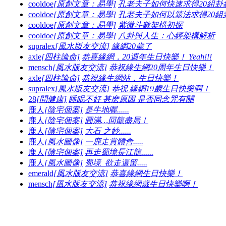
cooldoe
[原創文章：易學]
孔老夫子如何快速求得20組卦
cooldoe
[原創文章：易學]
孔老夫子如何以筮法求得20組
cooldoe
[原創文章：易學]
紫微斗數架構初探
cooldoe
[原創文章：易學]
八卦與人生：心經架構解析
supralex
[風水版友交流]
緣網20歲了
axle
[四柱論命]
恭喜緣網，20週年生日快樂！ Yeah!!!
mensch
[風水版友交流]
恭祝緣生網20周年生日快樂！
axle
[四柱論命]
恭祝緣生網站，生日快樂！
supralex
[風水版友交流]
恭祝 緣網19歲生日快樂啊！
28
[問健康]
睡眠不好 甚麽原因 是否同念咒有關
鹿人
[陰宅個案]
是牛地喔......
鹿人
[陰宅個案]
圓滿…回龍盡局！
鹿人
[陰宅個案]
大石 之妙......
鹿人
[風水圖像]
一鹿走賞體會.....
鹿人
[陰宅個案]
再走蜀境長江龍......
鹿人
[風水圖像]
蜀境_欲走還留.....
emerald
[風水版友交流]
恭喜緣網生日快樂！
mensch
[風水版友交流]
恭祝緣網歲生日快樂啊！