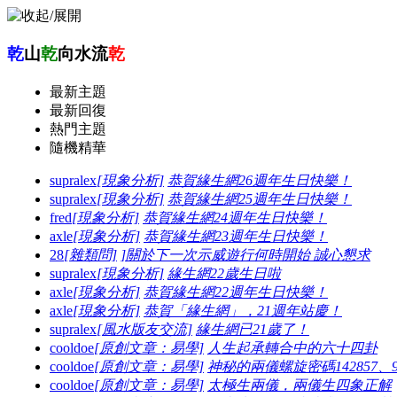
乾
山
乾
向水流
乾
最新主題
最新回復
熱門主題
隨機精華
supralex
[現象分析]
恭賀緣生網26週年生日快樂！
supralex
[現象分析]
恭賀緣生網25週年生日快樂！
fred
[現象分析]
恭賀緣生網24週年生日快樂！
axle
[現象分析]
恭賀緣生網23週年生日快樂！
28
[雜類問]
]關於下一次示威遊行何時開始 誠心懇求
supralex
[現象分析]
緣生網22歲生日啦
axle
[現象分析]
恭賀緣生網22週年生日快樂！
axle
[現象分析]
恭賀「緣生網」，21週年站慶！
supralex
[風水版友交流]
緣生網已21歲了！
cooldoe
[原創文章：易學]
人生起承轉合中的六十四卦
cooldoe
[原創文章：易學]
神秘的兩儀螺旋密碼142857、96
cooldoe
[原創文章：易學]
太極生兩儀，兩儀生四象正解