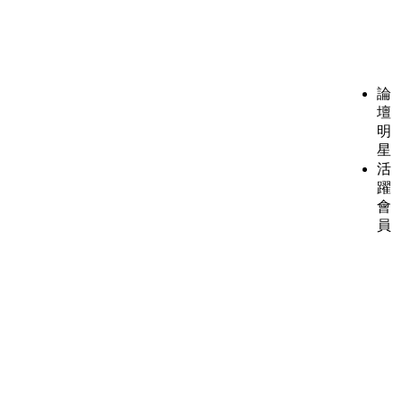
論
壇
明
星
活
躍
會
員