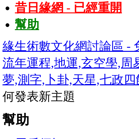
昔日緣網 - 已經重開
幫助
緣生術數文化網討論區 - 免
流年運程,地運,玄空學,周易
夢,測字,卜卦,天星,七政
何發表新主題
幫助