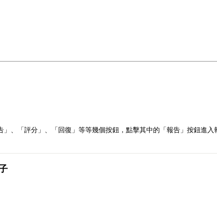
告」、「評分」、「回復」等等幾個按鈕，點擊其中的「報告」按鈕進入
子