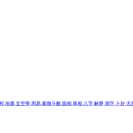
程,地運,玄空學,周易,紫微斗數,面相,掌相,八字,解夢,測字,卜卦,