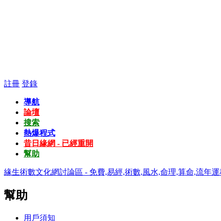
註冊
登錄
導航
論壇
搜索
熱爆程式
昔日緣網 - 已經重開
幫助
緣生術數文化網討論區 - 免費,易經,術數,風水,命理,算命,流年運
幫助
用戶須知