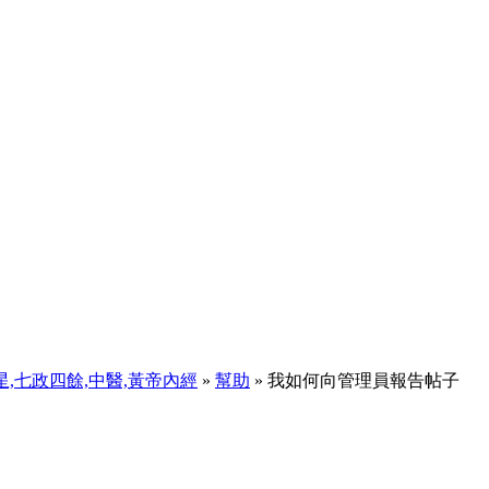
天星,七政四餘,中醫,黃帝內經
»
幫助
» 我如何向管理員報告帖子