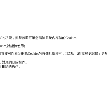
es"的功能，點擊後即可幫您清除系統內存儲的Cookies。
ies,請謹慎使用)
選項卡內，IE6直接可以看到刪除Cookies的按鈕點擊即可，IE7為「瀏 覽歷史記錄」
ie進行對應的刪除操作。
es進行刪除的操作。