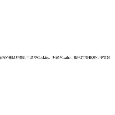
選項內的刪除點擊即可清空Cookies。對於Maxthon,騰訊TT等IE核心瀏覽器