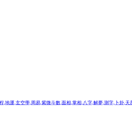
程,地運,玄空學,周易,紫微斗數,面相,掌相,八字,解夢,測字,卜卦,