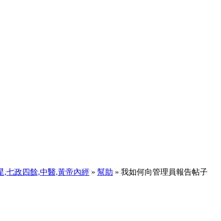
天星,七政四餘,中醫,黃帝內經
»
幫助
» 我如何向管理員報告帖子