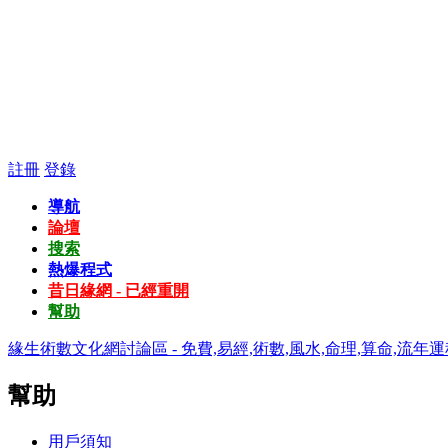
註冊
登錄
導航
論壇
搜索
熱爆程式
昔日緣網 - 已經重開
幫助
緣生術數文化網討論區 - 免費,易經,術數,風水,命理,算命,流年運
幫助
用戶須知