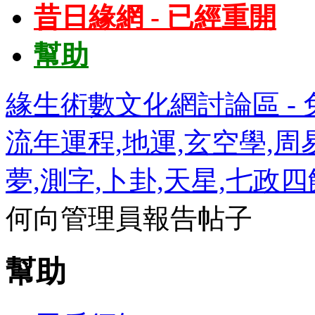
昔日緣網 - 已經重開
幫助
緣生術數文化網討論區 - 免
流年運程,地運,玄空學,周易
夢,測字,卜卦,天星,七政
何向管理員報告帖子
幫助