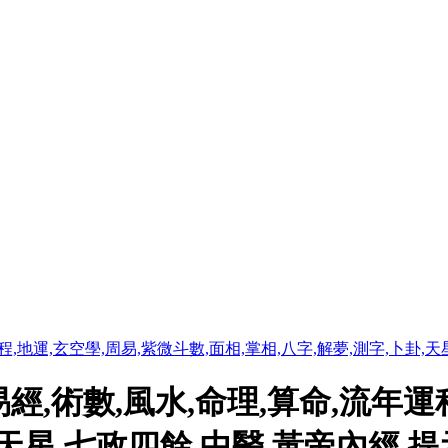
程,地運,玄空學,周易,紫微斗數,面相,掌相,八字,解夢,測字,卜卦,
經,術數,風水,命理,算命,流年運
,天星,七政四餘,中醫,黃帝內經 