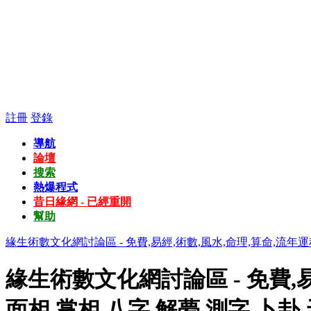
註冊
登錄
導航
論壇
搜索
熱爆程式
昔日緣網 - 已經重開
幫助
緣生術數文化網討論區 - 免費,易經,術數,風水,命理,算命,流年運
緣生術數文化網討論區 - 免費,易
面相,掌相,八字,解夢,測字,卜卦