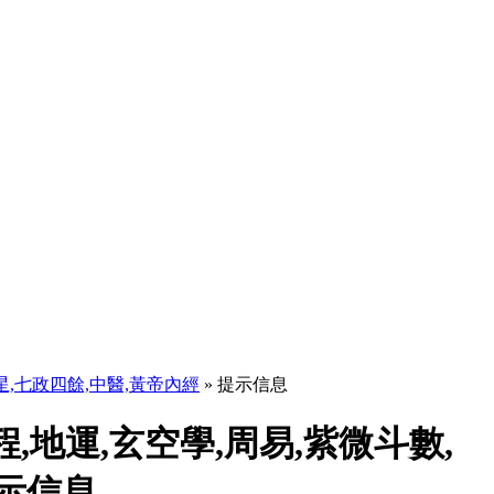
天星,七政四餘,中醫,黃帝內經
» 提示信息
程,地運,玄空學,周易,紫微斗數,
提示信息