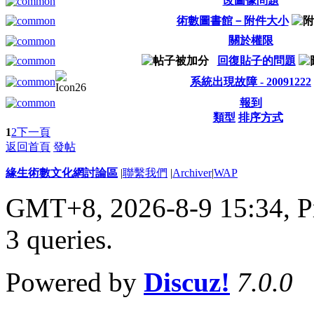
改圖像問題
術數圖書館－附件大小
關於權限
回復貼子的問題
系統出現故障 - 20091222
報到
類型
排序方式
1
2
下一頁
返回首頁
發帖
緣生術數文化網討論區
|
聯繫我們
|
Archiver
|
WAP
GMT+8, 2026-8-9 15:34,
P
3 queries
.
Powered by
Discuz!
7.0.0