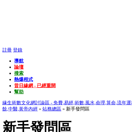
註冊
登錄
導航
論壇
搜索
熱爆程式
昔日緣網 - 已經重開
幫助
緣生術數文化網討論區 - 免費,易經,術數,風水,命理,算命,流年運
餘,中醫,黃帝內經
»
站務總區
» 新手發問區
新手發問區