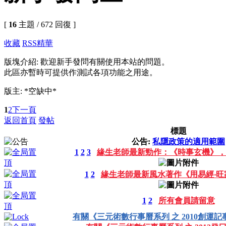
[
16
主題 / 672 回復 ]
收藏
RSS
精華
版塊介紹: 歡迎新手發問有關使用本站的問題。
此區亦暫時可提供作測試各項功能之用途。
版主: *空缺中*
1
2
下一頁
返回首頁
發帖
標題
公告:
私隱政策的適用範圍
1
2
3
緣生老師最新勁作：《時事玄機》，
1
2
緣生老師最新風水著作《用易經‧旺
1
2
所有會員請留意
有關《三元術數行事曆系列 之 2010創運記