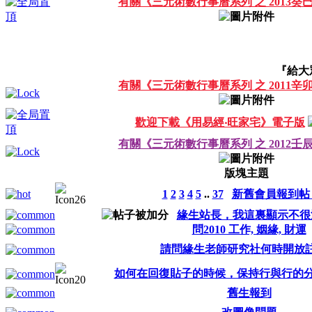
有關《三元術數行事曆系列 之 2013
『給大
有關《三元術數行事曆系列 之 2011
歡迎下載《用易經‧旺家宅》電子版
有關《三元術數行事曆系列 之 2012
版塊主題
1
2
3
4
5
..
37
新舊會員報到帖 
緣生站長，我這裏顯示不很
問2010 工作, 姻緣, 財運
請問緣生老師研究社何時開放
如何在回復貼子的時候，保持行與行的
舊生報到