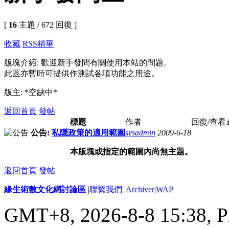
[
16
主題 / 672 回復 ]
收藏
RSS
精華
版塊介紹: 歡迎新手發問有關使用本站的問題。
此區亦暫時可提供作測試各項功能之用途。
版主: *空缺中*
返回首頁
發帖
標題
作者
回復/查看
公告:
私隱政策的適用範圍
sysadmin
2009-6-18
本版塊或指定的範圍內尚無主題。
返回首頁
發帖
緣生術數文化網討論區
|
聯繫我們
|
Archiver
|
WAP
GMT+8, 2026-8-8 15:38,
P