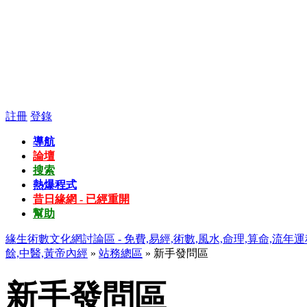
註冊
登錄
導航
論壇
搜索
熱爆程式
昔日緣網 - 已經重開
幫助
緣生術數文化網討論區 - 免費,易經,術數,風水,命理,算命,流年運
餘,中醫,黃帝內經
»
站務總區
» 新手發問區
新手發問區