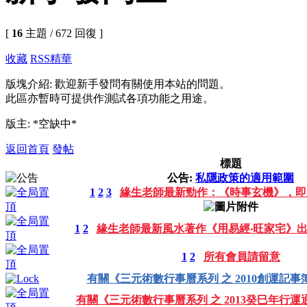
[
16
主題 / 672 回復 ]
收藏
RSS
精華
版塊介紹: 歡迎新手發問有關使用本站的問題。
此區亦暫時可提供作測試各項功能之用途。
版主: *空缺中*
返回首頁
發帖
標題
公告:
私隱政策的適用範圍
1
2
3
緣生老師最新勁作：《時事玄機》，即
1
2
緣生老師最新風水著作《用易經‧旺家宅》
1
2
所有會員請留意
有關《三元術數行事曆系列 之 2010創運記事
有關《三元術數行事曆系列 之 2013癸巳年行運