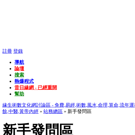
註冊
登錄
導航
論壇
搜索
熱爆程式
昔日緣網 - 已經重開
幫助
緣生術數文化網討論區 - 免費,易經,術數,風水,命理,算命,流年運
餘,中醫,黃帝內經
»
站務總區
» 新手發問區
新手發問區