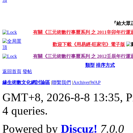
『給大眾
有關《三元術數行事曆系列 之 2011辛卯年行運
歡迎下載《用易經‧旺家宅》電子版
有關《三元術數行事曆系列 之 2012壬辰年行運
類型
排序方式
返回首頁
發帖
緣生術數文化網討論區
|
聯繫我們
|
Archiver
|
WAP
GMT+8, 2026-8-8 13:35,
P
4 queries
.
Powered by
Discuz!
7.0.0