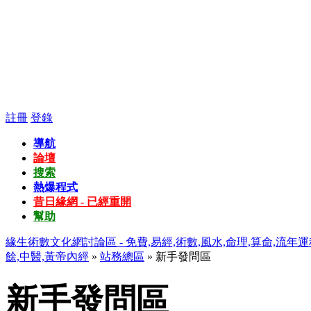
註冊
登錄
導航
論壇
搜索
熱爆程式
昔日緣網 - 已經重開
幫助
緣生術數文化網討論區 - 免費,易經,術數,風水,命理,算命,流年運
餘,中醫,黃帝內經
»
站務總區
» 新手發問區
新手發問區