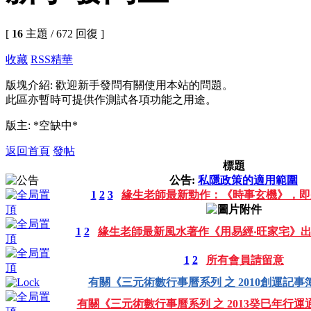
[
16
主題 / 672 回復 ]
收藏
RSS
精華
版塊介紹: 歡迎新手發問有關使用本站的問題。
此區亦暫時可提供作測試各項功能之用途。
版主: *空缺中*
返回首頁
發帖
標題
公告:
私隱政策的適用範圍
1
2
3
緣生老師最新勁作：《時事玄機》，即
1
2
緣生老師最新風水著作《用易經‧旺家宅》
1
2
所有會員請留意
有關《三元術數行事曆系列 之 2010創運記事
有關《三元術數行事曆系列 之 2013癸巳年行運