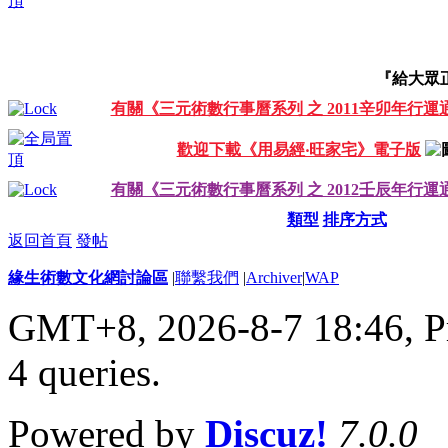
『給大眾
有關《三元術數行事曆系列 之 2011辛卯年行運
歡迎下載《用易經‧旺家宅》電子版
有關《三元術數行事曆系列 之 2012壬辰年行運
類型
排序方式
返回首頁
發帖
緣生術數文化網討論區
|
聯繫我們
|
Archiver
|
WAP
GMT+8, 2026-8-7 18:46,
P
4 queries
.
Powered by
Discuz!
7.0.0