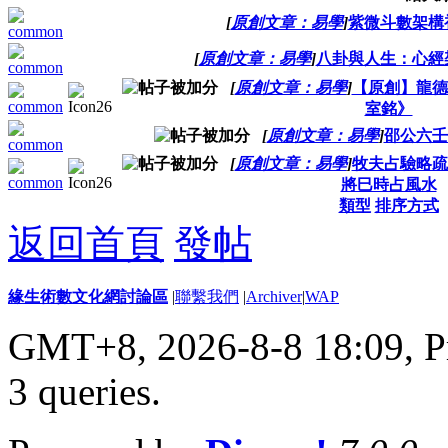
[
原創文章：易學
]
紫微斗數架構
[
原創文章：易學
]
八卦與人生：心經
[
原創文章：易學
]
【原創】龍德
室銘》
[
原創文章：易學
]
邵公六壬
[
原創文章：易學
]
牧夫占驗略疏
將巳時占風水
類型
排序方式
返回首頁
發帖
緣生術數文化網討論區
|
聯繫我們
|
Archiver
|
WAP
GMT+8, 2026-8-8 18:09,
P
3 queries
.