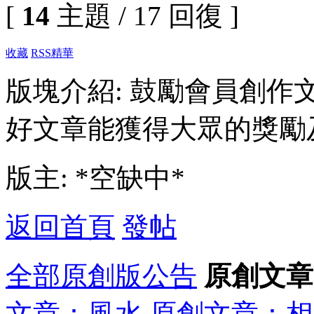
[
14
主題 / 17 回復 ]
收藏
RSS
精華
版塊介紹: 鼓勵會員創
好文章能獲得大眾的獎勵
版主: *空缺中*
返回首頁
發帖
全部
原創版公告
原創文章
文章：風水
原創文章：相