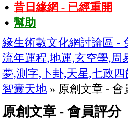
昔日緣網 - 已經重開
幫助
緣生術數文化網討論區 - 免
流年運程,地運,玄空學,周易
夢,測字,卜卦,天星,七政
智囊天地
» 原創文章 - 
原創文章 - 會員評分