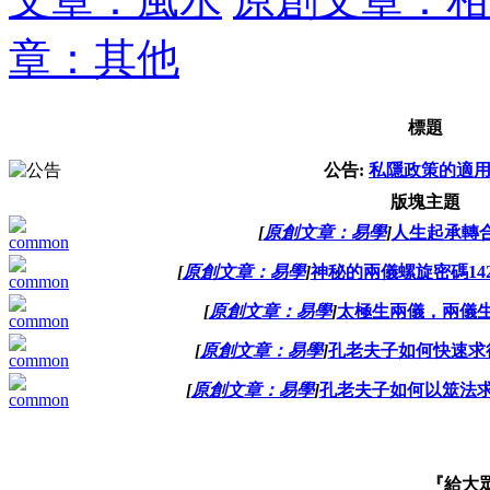
章：其他
標題
公告:
私隱政策的適
版塊主題
[
原創文章：易學
]
人生起承轉
[
原創文章：易學
]
神秘的兩儀螺旋密碼14285
[
原創文章：易學
]
太極生兩儀，兩儀
[
原創文章：易學
]
孔老夫子如何快速求
[
原創文章：易學
]
孔老夫子如何以筮法求
『給大