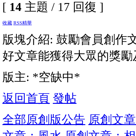
[
14
主題 / 17 回復 ]
收藏
RSS
精華
版塊介紹: 鼓勵會員創
好文章能獲得大眾的獎勵
版主: *空缺中*
返回首頁
發帖
全部
原創版公告
原創文章
文章：風水
原創文章：相