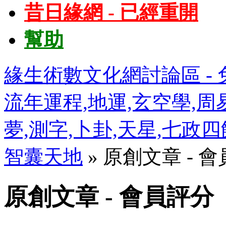
昔日緣網 - 已經重開
幫助
緣生術數文化網討論區 - 免
流年運程,地運,玄空學,周易
夢,測字,卜卦,天星,七政
智囊天地
» 原創文章 - 
原創文章 - 會員評分