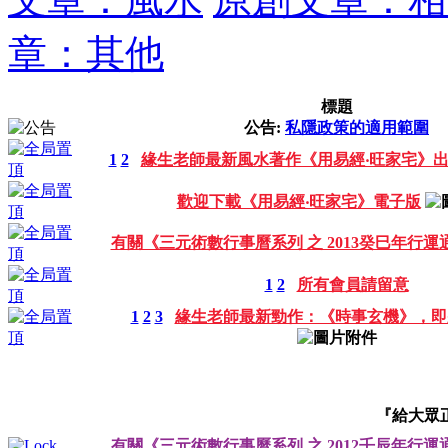
章：其他
標題
公告:
私隱政策的適用範圍
1
2
緣生老師最新風水著作《用易經‧旺家宅》
歡迎下載《用易經‧旺家宅》電子版
有關《三元術數行事曆系列 之 2013癸巳年行運
1
2
所有會員請留意
1
2
3
緣生老師最新勁作：《時事玄機》，即
『給大眾
有關《三元術數行事曆系列 之 2012壬辰年行運