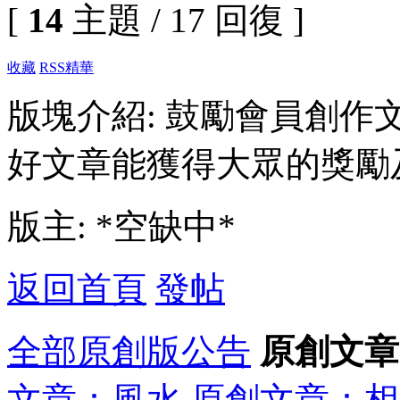
[
14
主題 / 17 回復 ]
收藏
RSS
精華
版塊介紹: 鼓勵會員創
好文章能獲得大眾的獎勵
版主: *空缺中*
返回首頁
發帖
全部
原創版公告
原創文章
文章：風水
原創文章：相