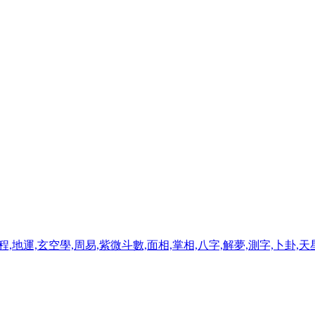
程,地運,玄空學,周易,紫微斗數,面相,掌相,八字,解夢,測字,卜卦,