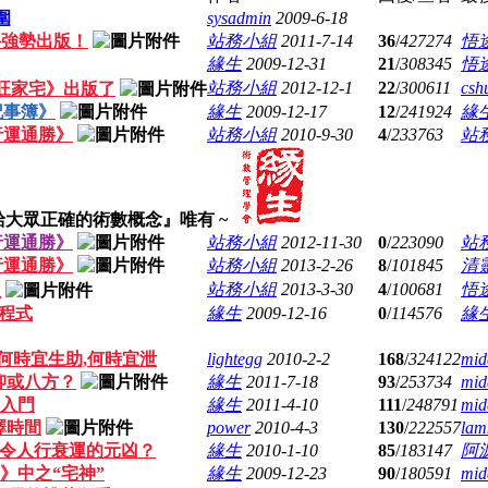
圍
sysadmin
2009-6-18
將強勢出版！
站務小組
2011-7-14
36
/
427274
悟
緣生
2009-12-31
21
/
308345
悟
站務小組
2012-12-1
22
/
300611
csh
旺家宅》出版了
記事簿》
緣生
2009-12-17
12
/
241924
緣
行運通勝》
站務小組
2010-9-30
4
/
233763
站
給大眾正確的術數概念』唯有 ~
行運通勝》
站務小組
2012-11-30
0
/
223090
站
行運通勝》
站務小組
2013-2-26
8
/
101845
清
站務小組
2013-3-30
4
/
100681
悟
版
程式
緣生
2009-12-16
0
/
114576
緣
何時宜生助,何時宜泄
lightegg
2010-2-2
168
/
324122
mid
抑或八方？
緣生
2011-7-18
93
/
253734
mid
入門
緣生
2011-4-10
111
/
248791
mid
擇時間
power
2010-4-3
130
/
222557
lam
家中令人行衰運的元凶？
緣生
2010-1-10
85
/
183147
阿
》中之“宅神”
緣生
2009-12-23
90
/
180591
mid