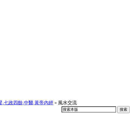
天星,七政四餘,中醫,黃帝內經
» 風水交流
搜索