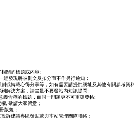
相關的標題或內容;
,一經發現將被刪文及扣分而不作另行通知；
原創或轉載心得分享等，如有需要請提供網址及其他有關參考資料
到解決方案，請盡量不要發站內短訊提問;
等意義含糊的標題，而同一問題更不可重覆發帖;
權, 敬請大家留意；
註冊版規；
在投訴建議專區發貼或與本站管理團隊聯絡；