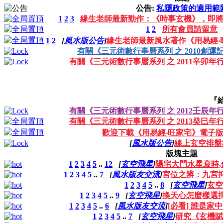
公告:
私隱政策的適用範
1
2
3
緣生老師最新勁作：《時事玄機》，即
1
2
所有會員請留意
1
2
[
風水版公告
]
緣生老師最新風水著作《用易經‧
有關《三元術數行事曆系列 之 2010創運
有關《三元術數行事曆系列 之 2011辛卯年
『
有關《三元術數行事曆系列 之 2012壬辰年
有關《三元術數行事曆系列 之 2013癸巳年
歡迎下載《用易經‧旺家宅》電子
[
風水版公告
]
線上玄空排盤
版塊主題
1
2
3
4
5
..
12
[
玄空飛星
]
陽宅大門水星衰時,
1
2
3
4
5
..
7
[
風水版友交流
]
宮位之辨：九宮
1
2
3
4
5
..
8
[
玄空飛星
]
玄空
1
2
3
4
5
..
9
[
玄空飛星
]
換天心怎麼樣選
1
2
3
4
5
..
6
[
風水版友交流
]
[必看] 誰是
1
2
3
4
5
..
7
[
玄空飛星
]
研究《玄機賦