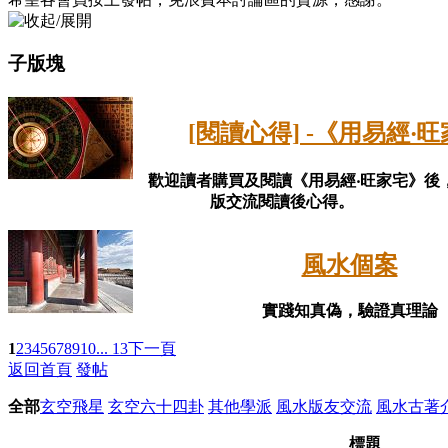
子版塊
[閱讀心得] -《用易經‧
歡迎讀者購買及閱讀《用易經‧旺家宅》後
版交流閱讀後心得。
風水個案
實踐知真偽，驗證真理論
1
2
3
4
5
6
7
8
9
10
... 13
下一頁
返回首頁
發帖
全部
玄空飛星
玄空六十四卦
其他學派
風水版友交流
風水古著
標題