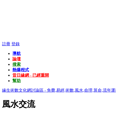
註冊
登錄
導航
論壇
搜索
熱爆程式
昔日緣網 - 已經重開
幫助
緣生術數文化網討論區 - 免費,易經,術數,風水,命理,算命,流年運
風水交流