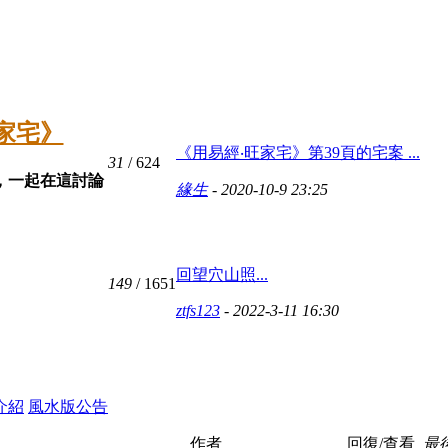
旺家宅》
《用易經‧旺家宅》第39頁的宅案 ...
31
/ 624
，一起在這討論
緣生
- 2020-10-9 23:25
回望穴山照...
149
/ 1651
ztfs123
- 2022-3-11 16:30
介紹
風水版公告
作者
回復/查看
最