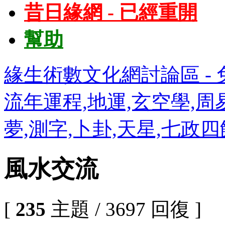
昔日緣網 - 已經重開
幫助
緣生術數文化網討論區 - 免
流年運程,地運,玄空學,周易
夢,測字,卜卦,天星,七政
風水交流
[
235
主題 / 3697 回復 ]