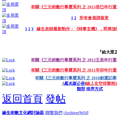
有關《三元術數行事曆系列 之 2013癸巳年行
1
2
所有會員請留意
1
2
3
緣生老師最新勁作：《時事玄機》，即將強
『給大眾
有關《三元術數行事曆系列 之 2012壬辰年行
有關《三元術數行事曆系列 之 2011辛卯年行
有關《三元術數行事曆系列 之 2010創運記
[
風水版公告
]
線上玄空排盤程
類型
排序方式
返回首頁
發帖
緣生術數文化網討論區
|
聯繫我們
|
Archiver
|
WAP