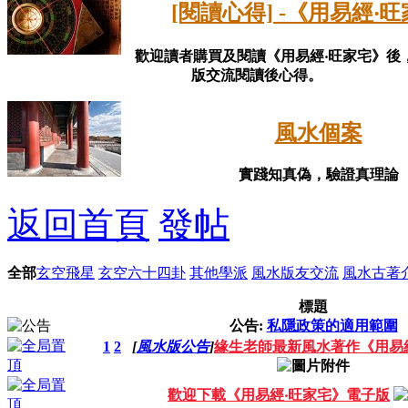
[閱讀心得] -《用易經‧
歡迎讀者購買及閱讀《用易經‧旺家宅》後
版交流閱讀後心得。
風水個案
實踐知真偽，驗證真理論
返回首頁
發帖
全部
玄空飛星
玄空六十四卦
其他學派
風水版友交流
風水古著
標題
公告:
私隱政策的適用範圍
1
2
[
風水版公告
]
緣生老師最新風水著作《用易
歡迎下載《用易經‧旺家宅》電子版