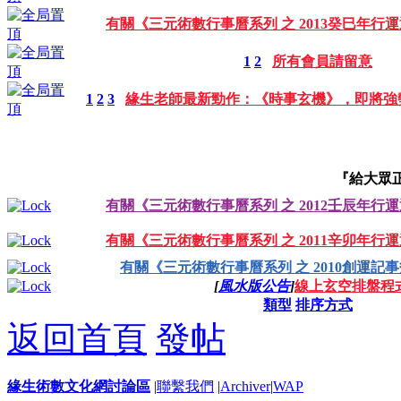
有關《三元術數行事曆系列 之 2013癸巳年行
1
2
所有會員請留意
1
2
3
緣生老師最新勁作：《時事玄機》，即將強
『給大眾
有關《三元術數行事曆系列 之 2012壬辰年行
有關《三元術數行事曆系列 之 2011辛卯年行
有關《三元術數行事曆系列 之 2010創運記
[
風水版公告
]
線上玄空排盤程
類型
排序方式
返回首頁
發帖
緣生術數文化網討論區
|
聯繫我們
|
Archiver
|
WAP