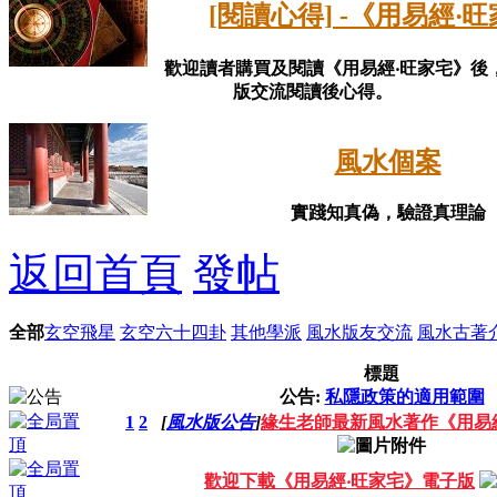
[閱讀心得] -《用易經‧
歡迎讀者購買及閱讀《用易經‧旺家宅》後
版交流閱讀後心得。
風水個案
實踐知真偽，驗證真理論
返回首頁
發帖
全部
玄空飛星
玄空六十四卦
其他學派
風水版友交流
風水古著
標題
公告:
私隱政策的適用範圍
1
2
[
風水版公告
]
緣生老師最新風水著作《用易
歡迎下載《用易經‧旺家宅》電子版