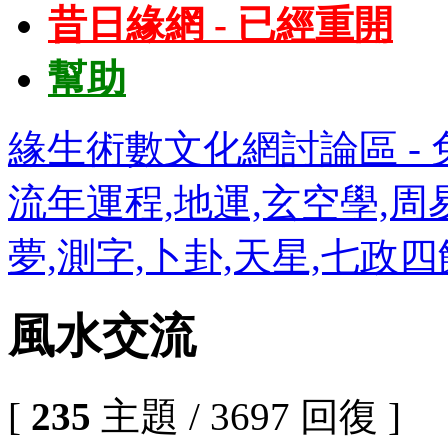
昔日緣網 - 已經重開
幫助
緣生術數文化網討論區 - 免
流年運程,地運,玄空學,周易
夢,測字,卜卦,天星,七政
風水交流
[
235
主題 / 3697 回復 ]